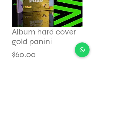
Album hard cover
gold panini
Precio
$60.00
Agotado
el album es traido de Panama
© 2025 hecho para LA CABRA.